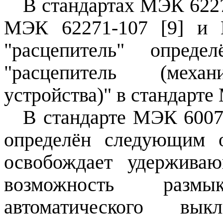
В стандартах МЭК
622
МЭК 62271‑107 [9]
и
"расцепитель" опред
"расцепитель (механ
устройства)" в стандарт
В стандарте МЭК 60077
определён следующим о
освобождает удержива
возможность
размык
автоматического вы