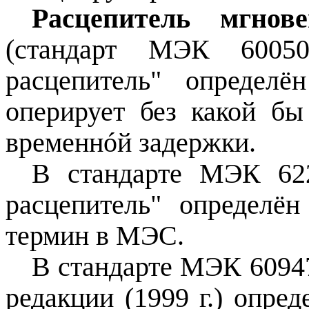
Расцепитель мгнов
(стандарт МЭК
6005
расцепитель" определё
оперирует без какой б
временнóй задержки.
В стандарте МЭК 622
расцепитель" определён
термин в МЭС.
В стандарте МЭК 6094
редакции (
1999 г
.) опре